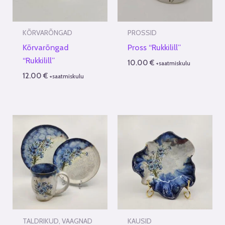
KÕRVARÕNGAD
PROSSID
Kõrvarõngad
Pross “Rukkilill”
“Rukkilill”
10.00
€
+saatmiskulu
12.00
€
+saatmiskulu
TALDRIKUD, VAAGNAD
KAUSID