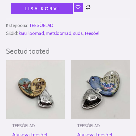
LISA KORVI
Kategooria:
TEESÕELAD
Sildid:
karu
,
loomad
,
metsloomad
,
süda
,
teesõel
Seotud tooted
TEESÕELAD
TEESÕELAD
Alusega teesõel
Alusega teesõel