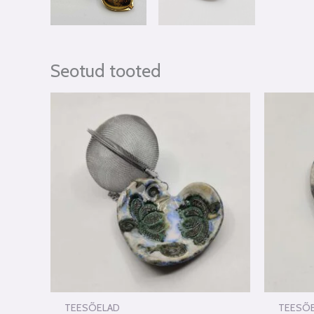
Seotud tooted
TEESÕELAD
TEESÕ