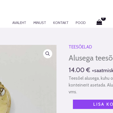
AVALEHT
MINUST
KONTAKT
POOD
TEESÕELAD
Alusega
teesõel
Alusega teesõ
"Naabri
Valve"
14.00
€
+saatmis
kogus
Teesõel alusega, kuhu 
konteinerit asetada. Al
vms.
LISA K