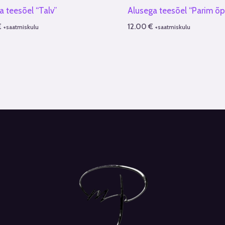
a teesõel “Talv”
Alusega teesõel “Parim õp
€
12.00
€
+saatmiskulu
+saatmiskulu