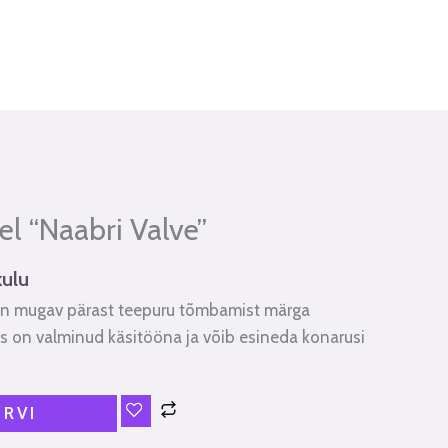
el “Naabri Valve”
kulu
on mugav pärast teepuru tõmbamist märga
us on valminud käsitööna ja võib esineda konarusi
ORVI