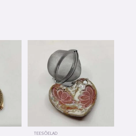
TEESÕELAD