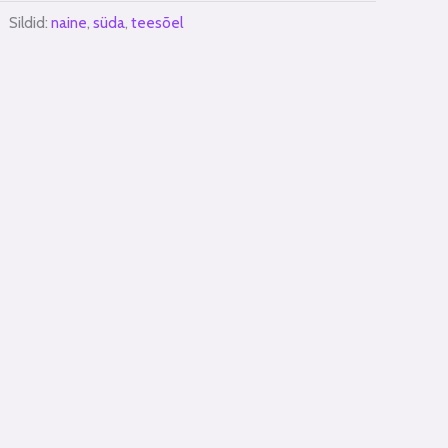
Sildid:
naine
,
süda
,
teesõel