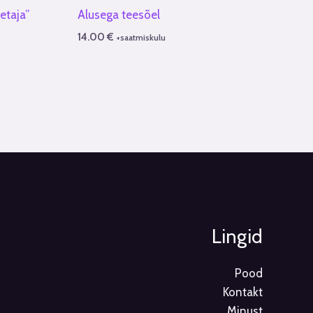
etaja”
Alusega teesõel
14.00
€
+saatmiskulu
Lingid
Pood
Kontakt
Minust