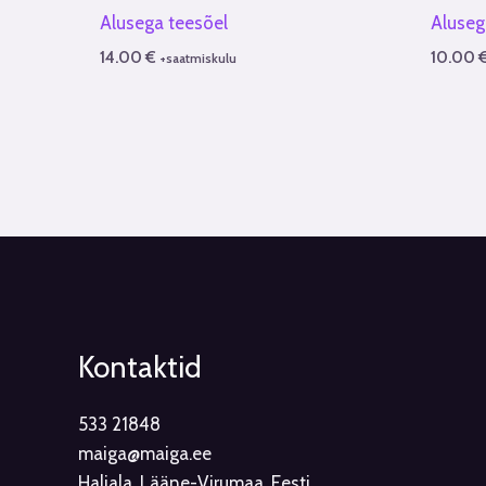
Alusega teesõel
Aluseg
14.00
€
10.00
+saatmiskulu
Kontaktid
533 21848
maiga@maiga.ee
Haljala, Lääne-Virumaa, Eesti