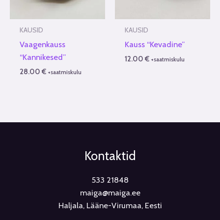
KAUSID
KAUSID
Vaagenkauss
Kauss “Kevadine”
“Kannikesed”
12.00
€
+saatmiskulu
28.00
€
+saatmiskulu
Kontaktid
533 21848
maiga@maiga.ee
Haljala, Lääne-Virumaa, Eesti