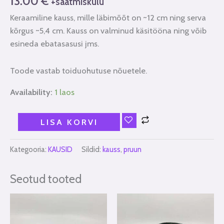
13.00
€
+saatmiskulu
Keraamiline kauss, mille läbimõõt on ~12 cm ning serva
kõrgus ~5,4 cm. Kauss on valminud käsitööna ning võib
esineda ebatasasusi jms.
Toode vastab toiduohutuse nõuetele.
Availability:
1 laos
LISA KORVI
Kategooria:
KAUSID
Sildid:
kauss
,
pruun
Seotud tooted