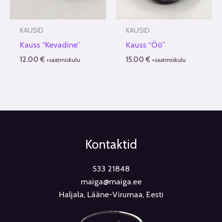
KAUSID
KAUSID
Kauss “Kevadine”
Kauss “Öö”
12.00
€
15.00
€
+saatmiskulu
+saatmiskulu
Kontaktid
533 21848
maiga@maiga.ee
Haljala, Lääne-Virumaa, Eesti