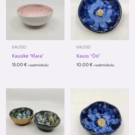
KAUSID
KAUSID
Kausike “Klara”
Kauss “Öö”
15.00
€
10.00
€
+saatmiskulu
+saatmiskulu