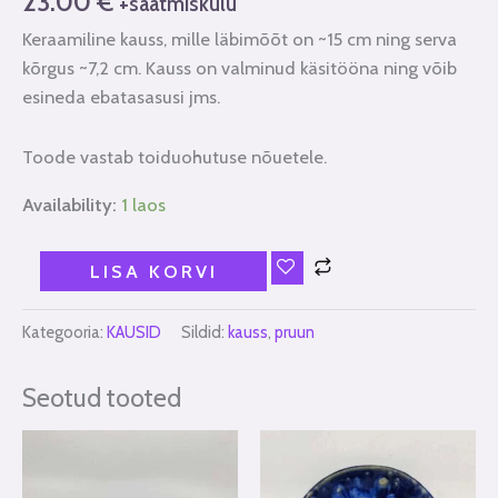
23.00
€
+saatmiskulu
Keraamiline kauss, mille läbimõõt on ~15 cm ning serva
kõrgus ~7,2 cm. Kauss on valminud käsitööna ning võib
esineda ebatasasusi jms.
Toode vastab toiduohutuse nõuetele.
Availability:
1 laos
LISA KORVI
Kategooria:
KAUSID
Sildid:
kauss
,
pruun
Seotud tooted