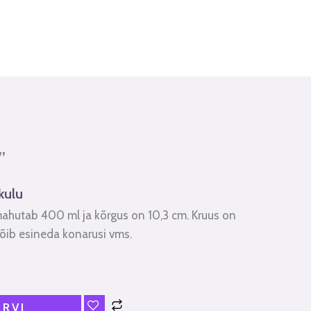
”
kulu
mahutab 400 ml ja kõrgus on 10,3 cm. Kruus on
õib esineda konarusi vms.
ORVI