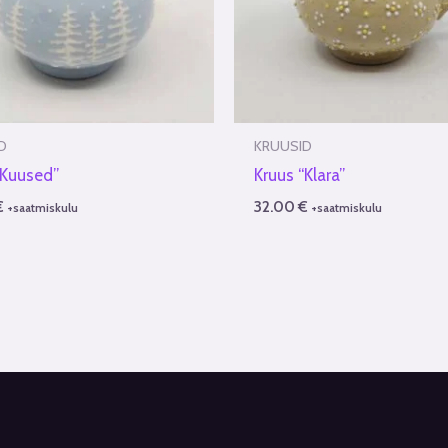
D
KRUUSID
“Kuused”
Kruus “Klara”
€
32.00
€
+saatmiskulu
+saatmiskulu