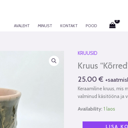
AVALEHT
MINUST
KONTAKT
POOD
KRUUSID
Kruus
"Kõrred"
Kruus “Kõrred
kogus
25.00
€
+saatmis
Keraamiline kruus, mis 
valminud käsitööna ja v
Availability:
1 laos
LISA K