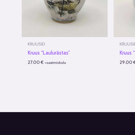
KRUUSID
KRUUSI
Kruus “Laulurästas”
Kruus 
27.00
€
29.00
+saatmiskulu