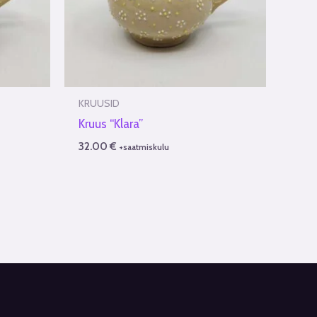
KRUUSID
Kruus “Klara”
32.00
€
+saatmiskulu