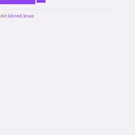
ldid:
kõrred
,
kruus