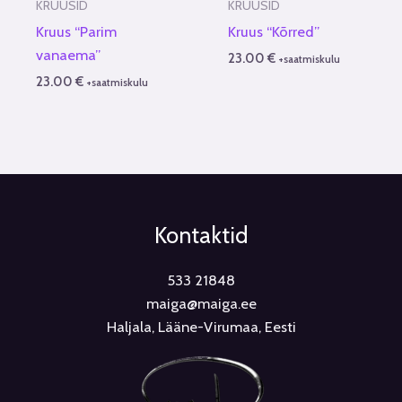
KRUUSID
KRUUSID
Kruus “Parim
Kruus “Kõrred”
vanaema”
23.00
€
+saatmiskulu
23.00
€
+saatmiskulu
Kontaktid
533 21848
maiga@maiga.ee
Haljala, Lääne-Virumaa, Eesti