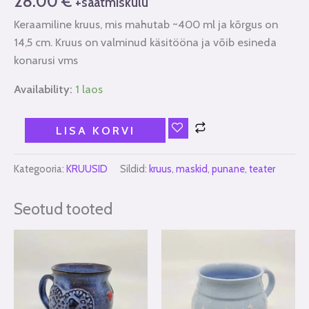
28.00
€
+saatmiskulu
Keraamiline kruus, mis mahutab ~400 ml ja kõrgus on
14,5 cm. Kruus on valminud käsitööna ja võib esineda
konarusi vms
Availability:
1 laos
LISA KORVI
Kategooria:
KRUUSID
Sildid:
kruus
,
maskid
,
punane
,
teater
Seotud tooted