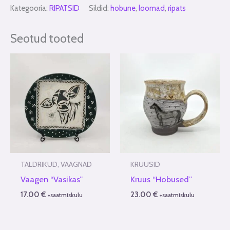
Kategooria:
RIPATSID
Sildid:
hobune
,
loomad
,
ripats
Seotud tooted
TALDRIKUD, VAAGNAD
KRUUSID
Vaagen “Vasikas”
Kruus “Hobused”
17.00
€
23.00
€
+saatmiskulu
+saatmiskulu