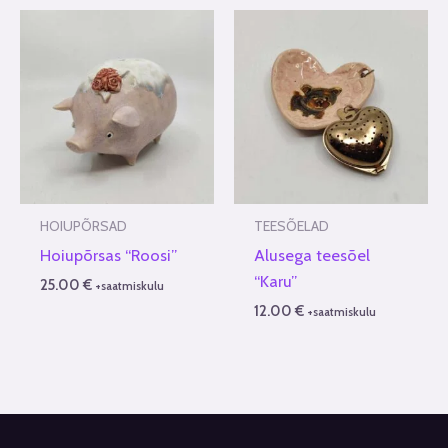
HOIUPÕRSAD
TEESÕELAD
Hoiupõrsas “Roosi”
Alusega teesõel
“Karu”
25.00
€
+saatmiskulu
12.00
€
+saatmiskulu