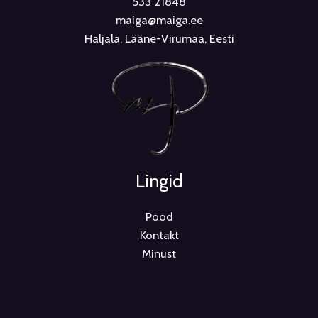
533 21848
maiga@maiga.ee
Haljala, Lääne-Virumaa, Eesti
Lingid
Pood
Kontakt
Minust