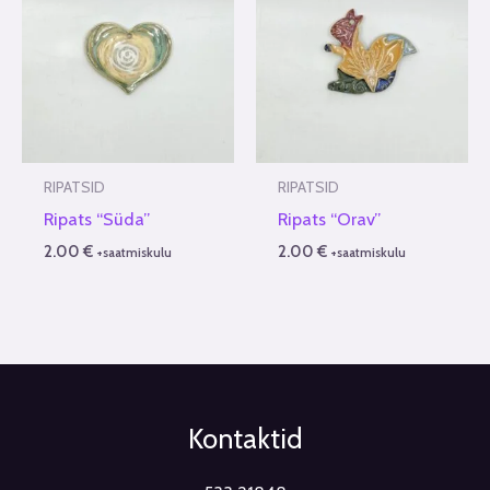
RIPATSID
RIPATSID
Ripats “Süda”
Ripats “Orav”
2.00
€
2.00
€
+saatmiskulu
+saatmiskulu
Kontaktid