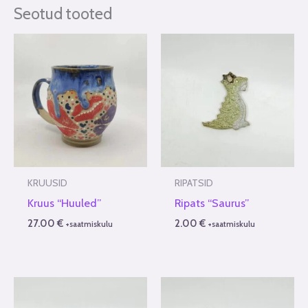
Seotud tooted
KRUUSID
RIPATSID
Kruus “Huuled”
Ripats “Saurus”
27.00
€
2.00
€
+saatmiskulu
+saatmiskulu