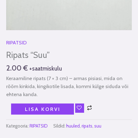
RIPATSID
Ripats “Suu”
2.00
€
+saatmiskulu
Keraamiline ripats (7 × 3 cm) – armas pisiasi, mida on
rõõm kinkida, kingikotile lisada, kommi külge siduda või
ehtena kanda.
LISA KORVI
Kategooria:
RIPATSID
Sildid:
huuled
,
ripats
,
suu