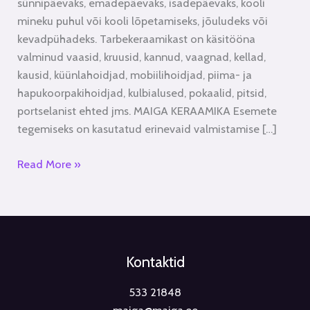
sünnipäevaks, emadepäevaks, isadepäevaks, kooli
mineku puhul või kooli lõpetamiseks, jõuludeks või
kevadpühadeks. Tarbekeraamikast on käsitööna
valminud vaasid, kruusid, kannud, vaagnad, kellad,
kausid, küünlahoidjad, mobiilihoidjad, piima- ja
hapukoorpakihoidjad, kulbialused, pokaalid, pitsid,
portselanist ehted jms. MAIGA KERAAMIKA Esemete
tegemiseks on kasutatud erinevaid valmistamise […]
Read More »
Kontaktid
533 21848