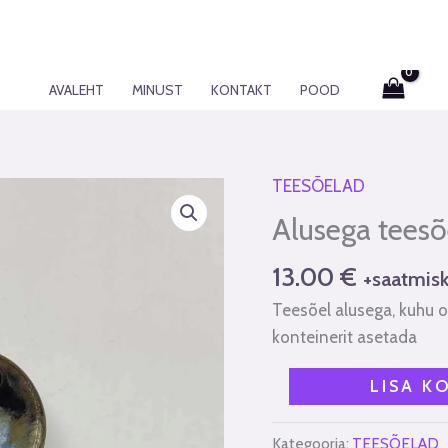
AVALEHT
MINUST
KONTAKT
POOD
TEESÕELAD
Alusega
teesõel
Alusega teesõe
"Eesti"
kogus
13.00
€
+saatmisk
Teesõel alusega, kuhu 
konteinerit asetada
LISA K
Kategooria:
TEESÕELAD