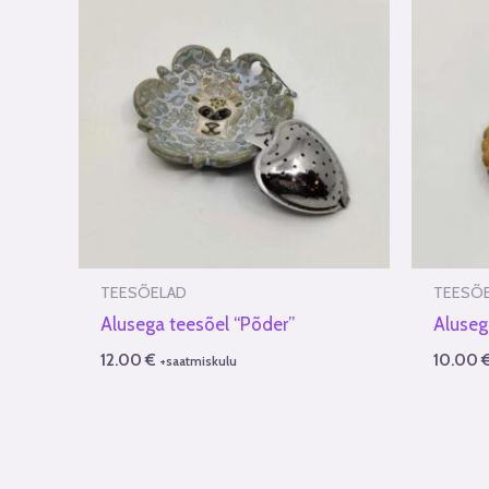
TEESÕELAD
TEESÕ
Alusega teesõel “Põder”
Aluseg
12.00
€
10.00
+saatmiskulu