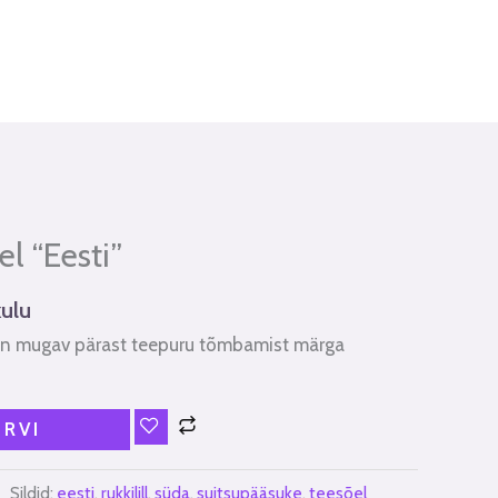
l “Eesti”
ulu
on mugav pärast teepuru tõmbamist märga
ORVI
Sildid:
eesti
,
rukkilill
,
süda
,
suitsupääsuke
,
teesõel