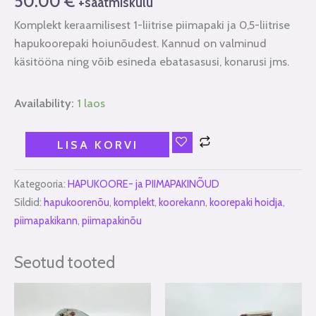
50.00
€
+saatmiskulu
Komplekt keraamilisest 1-liitrise piimapaki ja 0,5-liitrise
hapukoorepaki hoiunõudest. Kannud on valminud
käsitööna ning võib esineda ebatasasusi, konarusi jms.
Availability:
1 laos
LISA KORVI
Kategooria:
HAPUKOORE- ja PIIMAPAKINÕUD
Sildid:
hapukoorenõu
,
komplekt
,
koorekann
,
koorepaki hoidja
,
piimapakikann
,
piimapakinõu
Seotud tooted