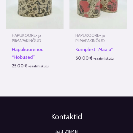
HAPUKOORE- ja
HAPUKOORE- ja
PIIMAPAKINÕUD
PIIMAPAKINÕUD
Hapukoorenõu
Komplekt “Maaja”
“Hobused”
60.00
€
+saatmiskulu
25.00
€
+saatmiskulu
Kontaktid
533 21848