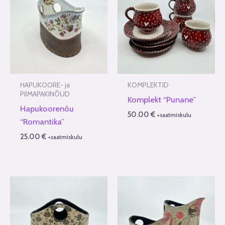
HAPUKOORE- ja
KOMPLEKTID
PIIMAPAKINÕUD
Komplekt “Punane”
Hapukoorenõu
50.00
€
+saatmiskulu
“Romantika”
25.00
€
+saatmiskulu