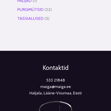
PADJAD
1
PURGIMÜTSID
22
TASSIALUSED
3
Kontaktid
533 21848
maiga@maiga.ee
Haljala, Lääne-Virumaa, Eesti