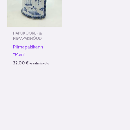
HAPUKOORE- ja
PIIMAPAKINÕUD
Piimapakikann
“Meri”
32.00
€
+saatmiskulu