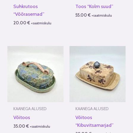
Suhkrutoos
Toos “Kolm suud”
“Võõrasemad”
55.00
€
+saatmiskulu
20.00
€
+saatmiskulu
KAANEGA ALUSED
KAANEGA ALUSED
Võitoos
Võitoos
“Kibuvitsamarjad”
35.00
€
+saatmiskulu