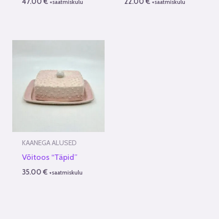
47.00
€
22.00
€
+saatmiskulu
+saatmiskulu
KAANEGA ALUSED
Võitoos “Täpid”
35.00
€
+saatmiskulu