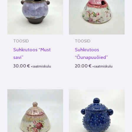
TOOSID
TOOSID
Suhkrutoos “Must
Suhkrutoos
savi”
“Õunapuuõied”
30.00
€
20.00
€
+saatmiskulu
+saatmiskulu