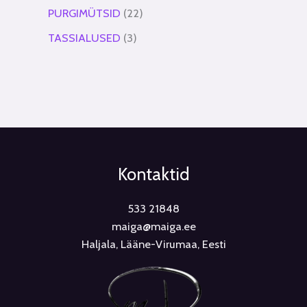
PURGIMÜTSID
22
TASSIALUSED
3
Kontaktid
533 21848
maiga@maiga.ee
Haljala, Lääne-Virumaa, Eesti