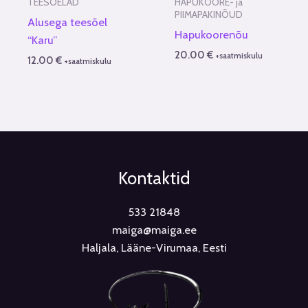
TEESÕELAD
HAPUKOORE- ja
PIIMAPAKINÕUD
Alusega teesõel
Hapukoorenõu
“Karu”
20.00
€
+saatmiskulu
12.00
€
+saatmiskulu
Kontaktid
533 21848
maiga@maiga.ee
Haljala, Lääne-Virumaa, Eesti