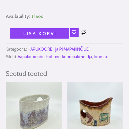
Availability:
1 laos
LISA KORVI
Kategooria:
HAPUKOORE- ja PIIMAPAKINÕUD
Sildid:
hapukoorenõu
,
hobune
,
koorepaki hoidja
,
loomad
Seotud tooted