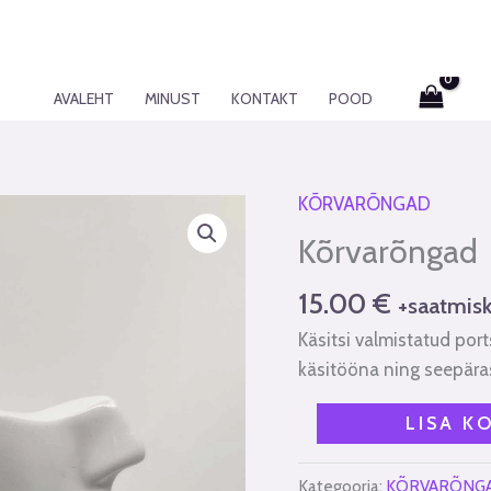
AVALEHT
MINUST
KONTAKT
POOD
KÕRVARÕNGAD
Kõrvarõngad
kogus
Kõrvarõngad
15.00
€
+saatmisk
Käsitsi valmistatud por
käsitööna ning seepäras
LISA K
Kategooria:
KÕRVARÕNG