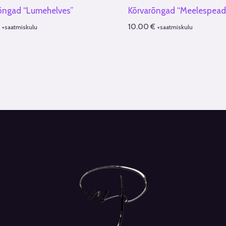
õngad “Lumehelves”
Kõrvarõngad “Meelespead
€
10.00
€
+saatmiskulu
+saatmiskulu