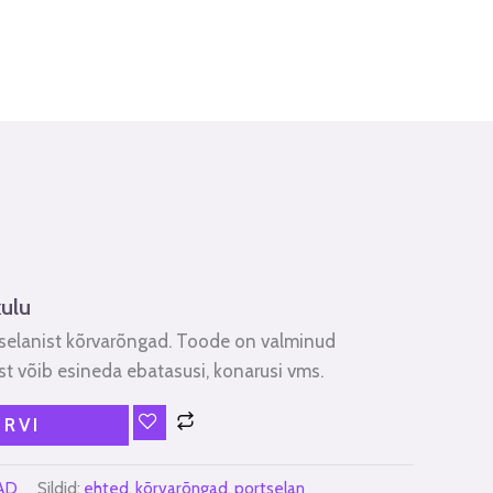
ulu
tselanist kõrvarõngad. Toode on valminud
t võib esineda ebatasusi, konarusi vms.
ORVI
AD
Sildid:
ehted
,
kõrvarõngad
,
portselan