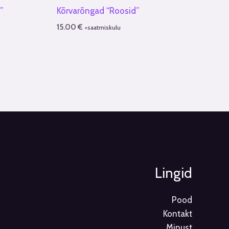
”
Kõrvarõngad “Roosid”
15.00
€
+saatmiskulu
Lingid
Pood
Kontakt
Minust