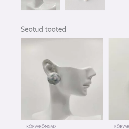
Seotud tooted
KÕRVARÕNGAD
KÕRVA