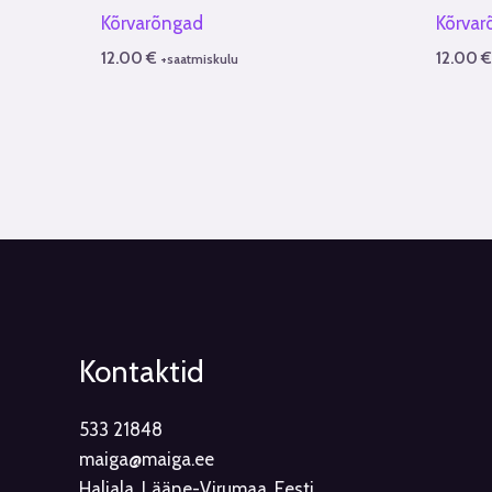
Kõrvarõngad
Kõrvar
12.00
€
12.00
+saatmiskulu
Kontaktid
533 21848
maiga@maiga.ee
Haljala, Lääne-Virumaa, Eesti