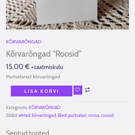
KÕRVARÕNGAD
Kõrvarõngad “Roosid”
15.00
€
+saatmiskulu
Portselanist kõrvarõngad
LISA KORVI
Kategooria:
KÕRVARÕNGAD
Sildid:
ehted
,
kõrvarõngad
,
lilled
,
portselan
,
roosa
,
roosid
Seotud tooted