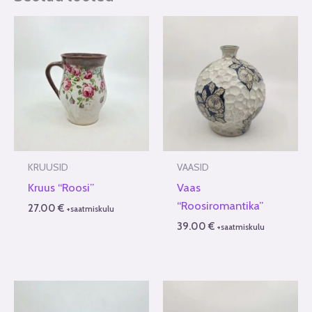
KRUUSID
VAASID
Kruus “Roosi”
Vaas
“Roosiromantika”
27.00
€
+saatmiskulu
39.00
€
+saatmiskulu