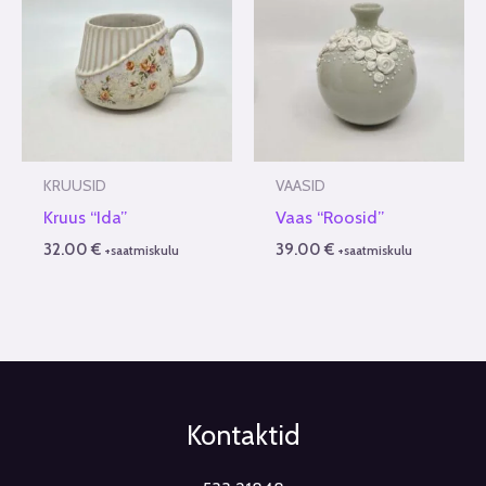
KRUUSID
VAASID
Kruus “Ida”
Vaas “Roosid”
32.00
€
39.00
€
+saatmiskulu
+saatmiskulu
Kontaktid