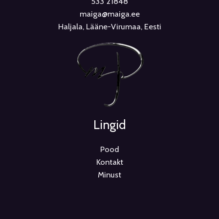
533 21848
maiga@maiga.ee
Haljala, Lääne-Virumaa, Eesti
Lingid
Pood
Kontakt
Minust