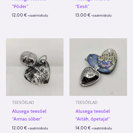
“Põder”
“Eesti”
12.00
€
13.00
€
+saatmiskulu
+saatmiskulu
TEESÕELAD
TEESÕELAD
Alusega teesõel
Alusega teesõel
“Armas sõber”
“Aitäh, õpetaja!”
12.00
€
14.00
€
+saatmiskulu
+saatmiskulu