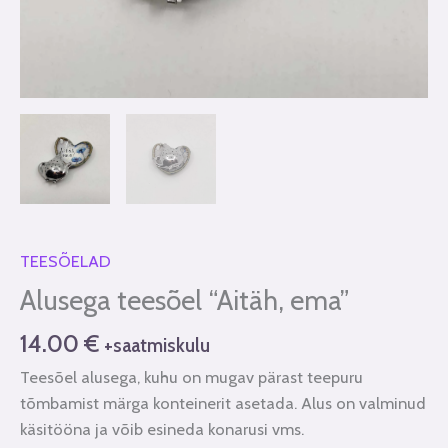
TEESÕELAD
Alusega teesõel “Aitäh, ema”
14.00
€
+saatmiskulu
Teesõel alusega, kuhu on mugav pärast teepuru
tõmbamist märga konteinerit asetada. Alus on valminud
käsitööna ja võib esineda konarusi vms.