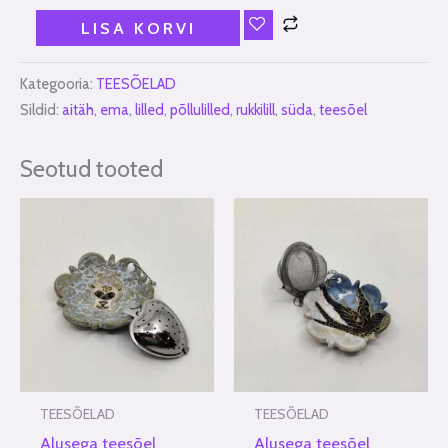
LISA KORVI
Kategooria:
TEESÕELAD
Sildid:
aitäh
,
ema
,
lilled
,
põllulilled
,
rukkilill
,
süda
,
teesõel
Seotud tooted
TEESÕELAD
TEESÕELAD
Alusega teesõel
Alusega teesõel