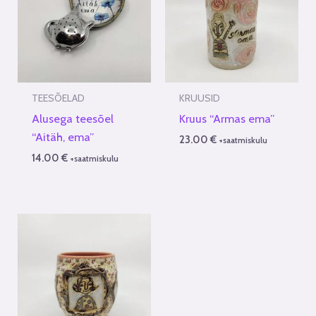
TEESÕELAD
KRUUSID
Alusega teesõel
Kruus “Armas ema”
“Aitäh, ema”
23.00
€
+saatmiskulu
14.00
€
+saatmiskulu