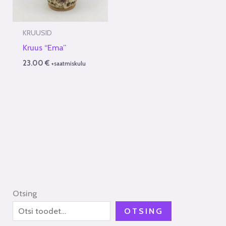
KRUUSID
Kruus “Ema”
23.00
€
+saatmiskulu
Otsing
OTSING