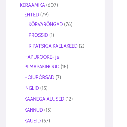
t
t
KERAAMIKA
607
EHTED
79
KÕRVARÕNGAD
76
PROSSID
1
RIPATSIGA KAELAKEED
2
HAPUKOORE- ja
PIIMAPAKINÕUD
18
HOIUPÕRSAD
7
INGLID
15
KAANEGA ALUSED
12
KANNUD
15
KAUSID
57