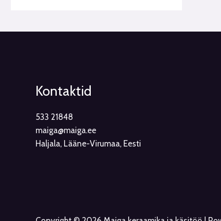
Kontaktid
533 21848
maiga@maiga.ee
Haljala, Lääne-Virumaa, Eesti
Copyright © 2026 Maiga keraamika ja käsitöö | P