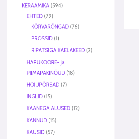
t
t
KERAAMIKA
594
EHTED
79
KÕRVARÕNGAD
76
PROSSID
1
RIPATSIGA KAELAKEED
2
HAPUKOORE- ja
PIIMAPAKINÕUD
18
HOIUPÕRSAD
7
INGLID
15
KAANEGA ALUSED
12
KANNUD
15
KAUSID
57