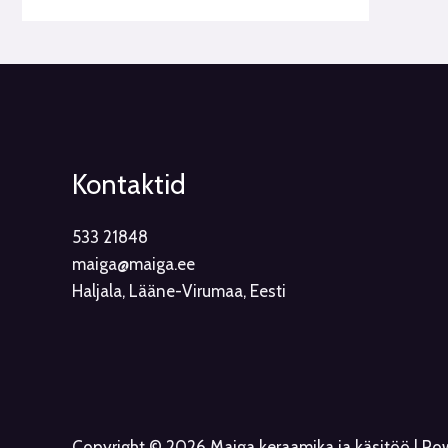
Kontaktid
533 21848
maiga@maiga.ee
Haljala, Lääne-Virumaa, Eesti
Copyright © 2026 Maiga keraamika ja käsitöö | P