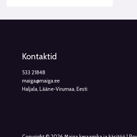
Kontaktid
533 21848
maiga@maiga.ee
Haljala, Lääne-Virumaa, Eesti
Copyright © 2026 Maiga keraamika ja käsitöö | P