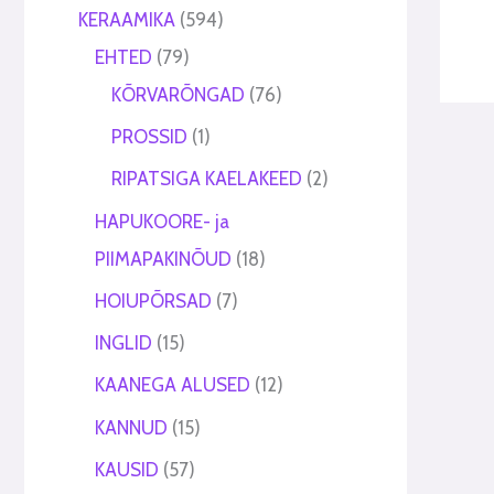
t
t
KERAAMIKA
594
EHTED
79
KÕRVARÕNGAD
76
PROSSID
1
RIPATSIGA KAELAKEED
2
HAPUKOORE- ja
PIIMAPAKINÕUD
18
HOIUPÕRSAD
7
INGLID
15
KAANEGA ALUSED
12
KANNUD
15
KAUSID
57