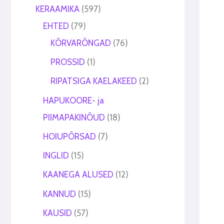
t
t
KERAAMIKA
597
EHTED
79
KÕRVARÕNGAD
76
PROSSID
1
RIPATSIGA KAELAKEED
2
HAPUKOORE- ja
PIIMAPAKINÕUD
18
HOIUPÕRSAD
7
INGLID
15
KAANEGA ALUSED
12
KANNUD
15
KAUSID
57