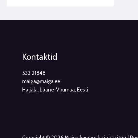
Kontaktid
533 21848
maiga@maiga.ee
Haljala, Lääne-Virumaa, Eesti
Copyright © 2026 Maiga keraamika ja käsitöö | P