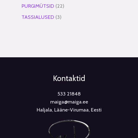
PURGIMÜTSID
22
TASSIALUSED
3
Kontaktid
533 21848
maiga@maiga.ee
Haljala, Lääne-Virumaa, Eesti