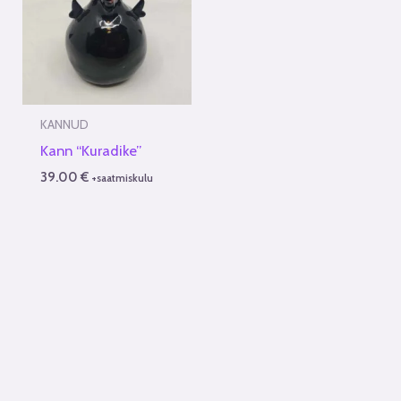
KANNUD
Kann “Kuradike”
39.00
€
+saatmiskulu