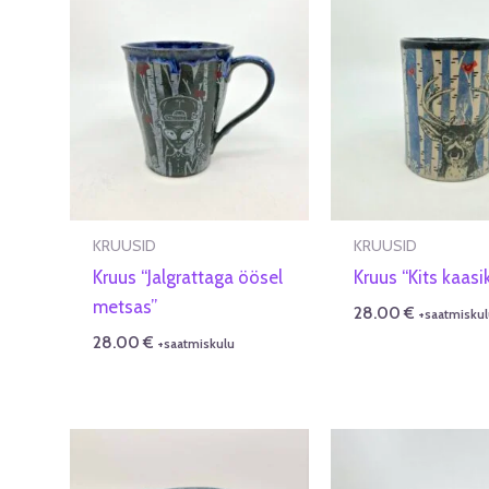
KRUUSID
KRUUSID
Kruus “Jalgrattaga öösel
Kruus “Kits kaasi
metsas”
28.00
€
+saatmiskul
28.00
€
+saatmiskulu