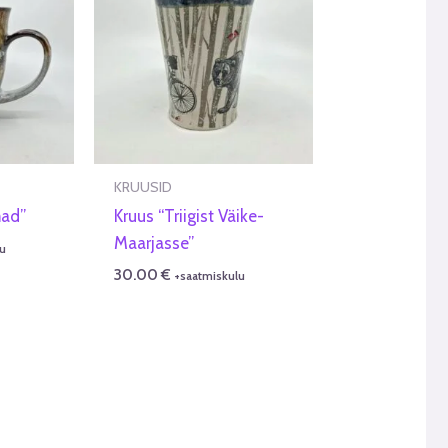
KRUUSID
mad”
Kruus “Triigist Väike-
Maarjasse”
u
30.00
€
+saatmiskulu