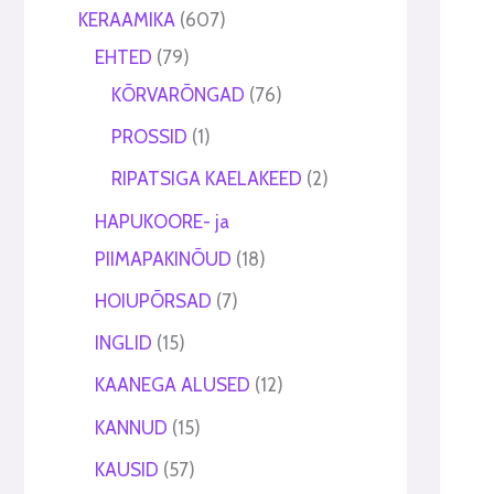
t
t
KERAAMIKA
607
EHTED
79
KÕRVARÕNGAD
76
PROSSID
1
RIPATSIGA KAELAKEED
2
HAPUKOORE- ja
PIIMAPAKINÕUD
18
HOIUPÕRSAD
7
INGLID
15
KAANEGA ALUSED
12
KANNUD
15
KAUSID
57