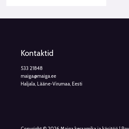
Kontaktid
533 21848
maiga@maiga.ee
Haljala, Lääne-Virumaa, Eesti
Copyright © 2026 Maiga keraamika ja käsitöö | P