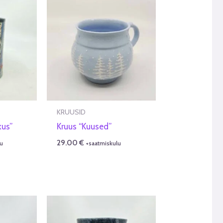
KRUUSID
kus”
Kruus “Kuused”
29.00
€
u
+saatmiskulu