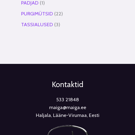
PADJAD
1
PURGIMÜTSID
22
TASSIALUSED
3
Kontaktid
533 21848
maiga@maiga.ee
Haljala, Lääne-Virumaa, Eesti