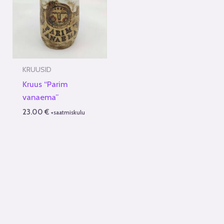
KRUUSID
Kruus “Parim
vanaema”
23.00
€
+saatmiskulu